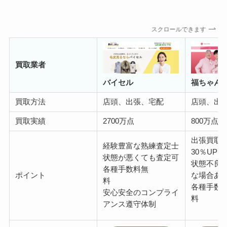
スクロールできます
買取業者
バイセル
福ちゃん
買取方法
店頭、出張、宅配
店頭、出
買取実績
2700万点
800万点
出張買取
経験豊富な熟練査定士
30％UP
状態が悪くても査定可
状態不良
各種手数料無
ポイント
な場合あ
料
各種手数
安心安全のコンプライ
アンス遵守体制